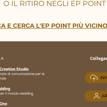
O IL RITIRO NEGLI EP POINT
A E CERCA L'EP POINT PIÙ VICINO
Collega
 A
Creative Studio
nzia di comunicazione per le
INV
ende
dding
per il mondo wedding
AR
 One