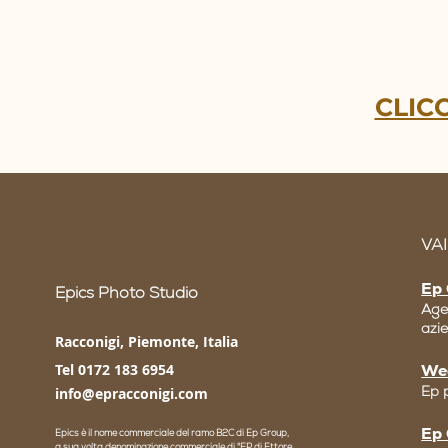
CLICC
VAI
Ep 
Epics Photo Studio
Age
azi
Racconigi, Piemonte, Italia
Tel 0172 183 6954
We
Ep 
info@epracconigi.com
Ep
Epics è il nome commerciale del ramo B2C di Ep Group,
a sua volta denominazione commerciale di "EP di Ettore