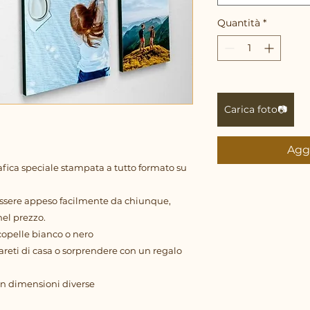
Quantità
*
Carica foto📷
Aggi
afica speciale stampata a tutto formato su
essere appeso facilmente da chiunque,
nel prezzo.
copelle bianco o nero
areti di casa o sorprendere con un regalo
con dimensioni diverse