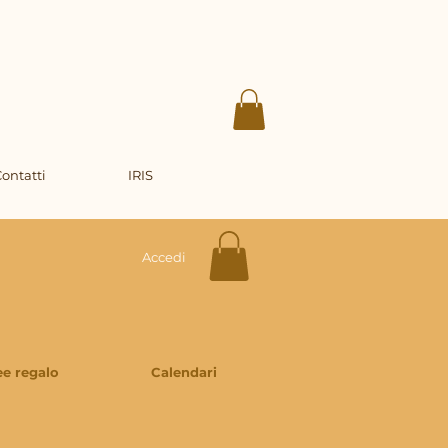
ontatti
IRIS
Accedi
ee regalo
Calendari