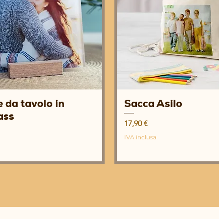
 da tavolo in
Sacca Asilo
Vista rapida
Vista rapida
ass
Prezzo
17,90 €
IVA inclusa