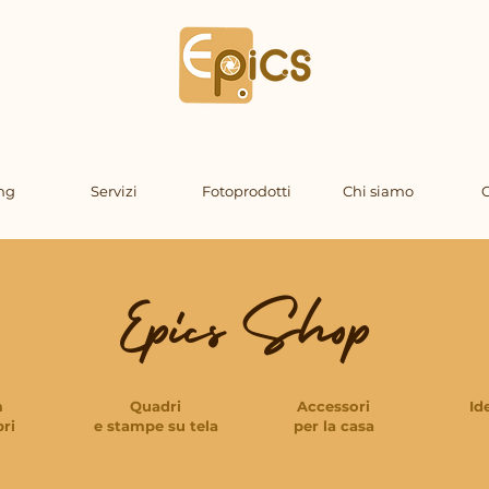
ng
Servizi
Fotoprodotti
Chi siamo
C
Epics Shop
m
Quadri
Accessori
Id
bri
e stampe su tela
per la casa