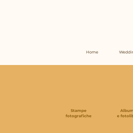
Home
Weddi
Stampe
Albu
fotografiche
e fotoli