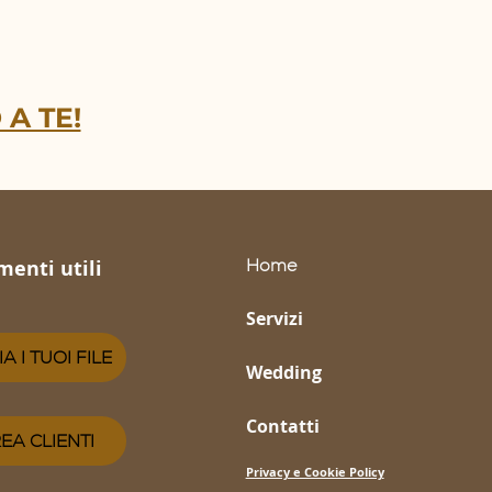
 A TE!
Home
menti utili
Servizi
IA I TUOI FILE
Wedding
Contatti
EA CLIENTI
Privacy e Cookie Policy