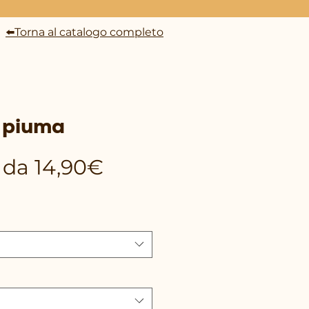
⬅️Torna al catalogo completo
 piuma
Prezzo
e da
14,90€
scontato