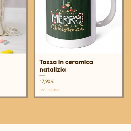
Tazza in ceramica
Vista rapida
natalizia
Prezzo
17,90 €
IVA inclusa