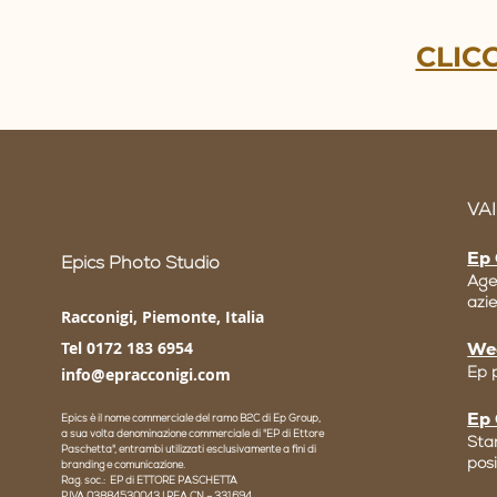
CLICC
VAI
Ep 
Epics Photo Studio
Age
azi
Racconigi, Piemonte, Italia
Tel 0172 183 6954
We
Ep 
info@epracconigi.com
Ep
Epics è il nome commerciale del ramo B2C di Ep Group,
a sua volta denominazione commerciale di "EP di Ettore
Star
Paschetta", entrambi utilizzati esclusivamente a fini di
pos
branding e comunicazione.
Rag. soc.: EP di ETTORE PASCHETTA
P.IVA 03884530043 | REA CN – 331694