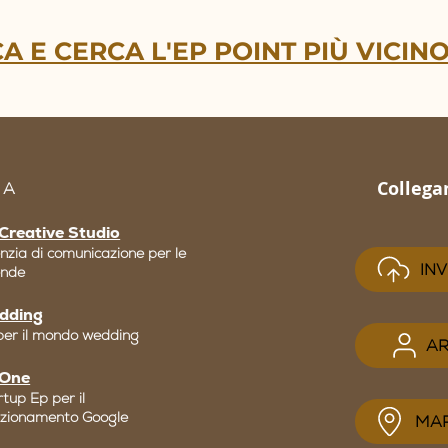
A E CERCA L'EP POINT PIÙ VICINO
Collega
 A
Creative Studio
nzia di comunicazione per le
INV
ende
dding
per il mondo wedding
AR
 One
tup Ep per il
izionamento Google
MAP