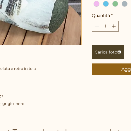
Quantità
*
Carica foto📷
lato e retro in tela
Aggi
0°
e, grigio, nero