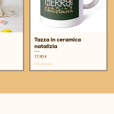
Tazza in ceramica
Vista rapida
natalizia
Prezzo
17,90 €
IVA inclusa