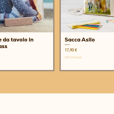
 da tavolo in
Sacca Asilo
Vista rapida
Vista rapida
ass
Prezzo
17,90 €
IVA inclusa