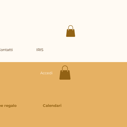
ontatti
IRIS
Accedi
ee regalo
Calendari