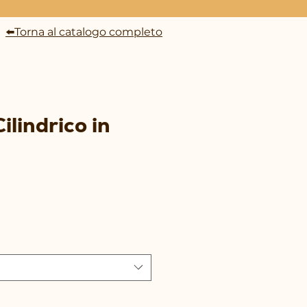
⬅️Torna al catalogo completo
ilindrico in
rezzo