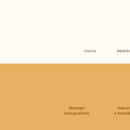
Home
Weddi
Stampe
Albu
fotografiche
e fotoli