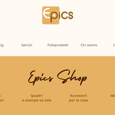
ng
Servizi
Fotoprodotti
Chi siamo
C
Epics Shop
m
Quadri
Accessori
Id
bri
e stampe su tela
per la casa