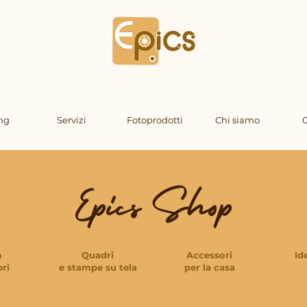
ng
Servizi
Fotoprodotti
Chi siamo
C
Epics Shop
m
Quadri
Accessori
Id
bri
e stampe su tela
per la casa