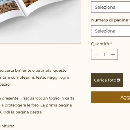
Seleziona
Numero di pagine
Seleziona
Quantità
*
su carta brillante o patinata, questo
ontare compleanni, feste, viaggi: ogni
Carica foto📷
pazio.
Aggi
 è presente il risguardo: un foglio in carta
ve a proteggere le foto. La prima pagina
uindi la pagina destra.
initure: