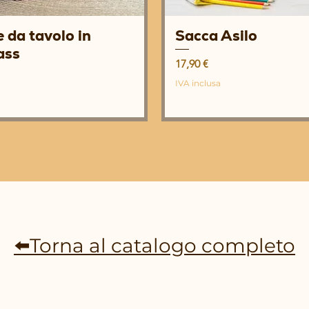
 da tavolo in
Sacca Asilo
Vista rapida
Vista rapida
ass
Prezzo
17,90 €
IVA inclusa
⬅️Torna al catalogo completo