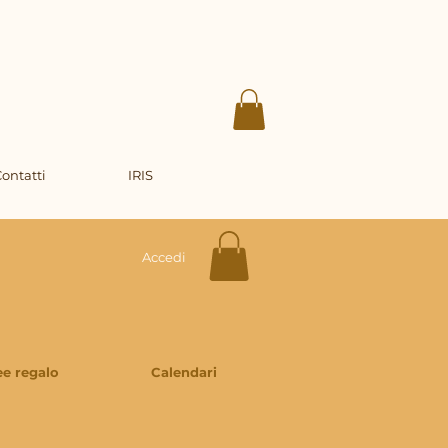
ontatti
IRIS
Accedi
ee regalo
Calendari