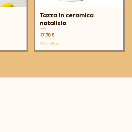
Tazza in ceramica
Vista rapida
natalizia
Prezzo
17,90 €
IVA inclusa