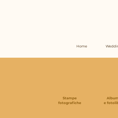
Home
Weddi
Stampe
Albu
fotografiche
e fotoli