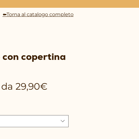
⬅️Torna al catalogo completo
o con copertina
Prezzo
e da
29,90€
scontato