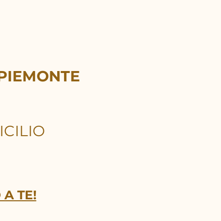
 PIEMONTE
CILIO
 A TE!