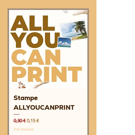
Stampe
ALLYOUCANPRINT
Prezzo regolare
Prezzo scontato
0,30 €
0,15 €
IVA inclusa