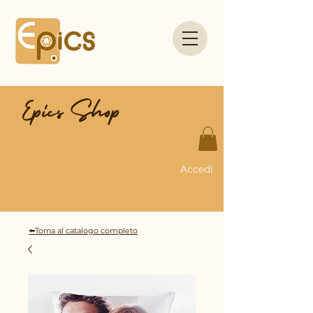
Epics Shop
Accedi
⬅️Torna al catalogo completo