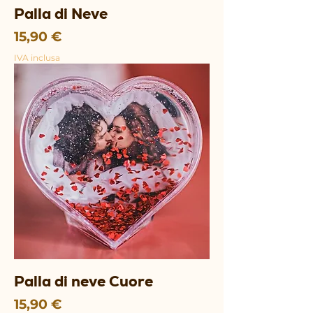
Palla di Neve
Prezzo
15,90 €
IVA inclusa
Palla di neve Cuore
Prezzo
15,90 €