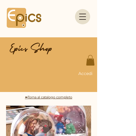
Epics Shop
Accedi
⬅️Torna al catalogo completo