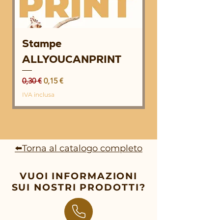
Stampe
ALLYOUCANPRINT
Prezzo regolare
Prezzo scontato
0,30 €
0,15 €
IVA inclusa
⬅️Torna al catalogo completo
VUOI INFORMAZIONI
SUI NOSTRI PRODOTTI?