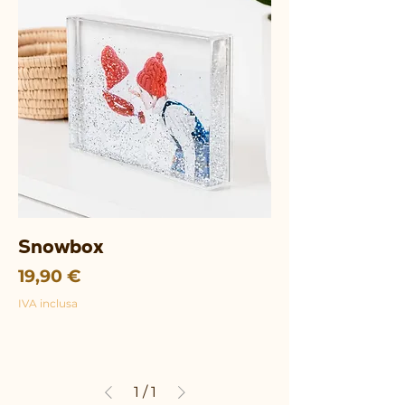
Snowbox
Prezzo
19,90 €
IVA inclusa
1
/
1