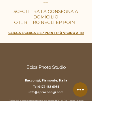
__
SCEGLI TRA LA CONSEGNA A
DOMICILIO
O IL RITIRO NEGLI EP POINT
CLICCA E CERCA L'EP POINT PIÙ VICINO A TE!
Epics Photo Studio
Racconigi, Piemonte, Italia
Tel 0172 183 6954
info@epracconigi.com
Epics è il nome commerciale del ramo B2C di Ep Group, a sua
volta denominazione commerciale di "EP di Ettore Paschetta",
entrambi utilizzati esclusivamente a fini di branding e
comunicazione.
Rag. soc.: EP di ETTORE PASCHETTA
P.IVA 03884530043 | REA CN – 331694
ep.racconigi@pec.it | SDI 0000000