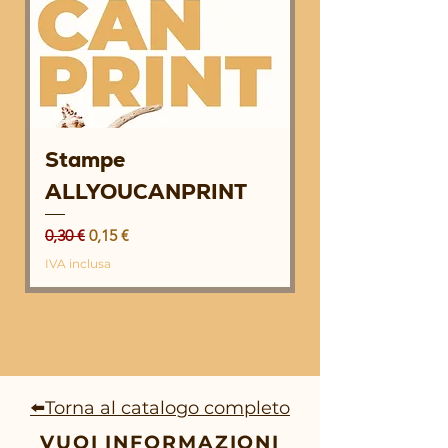
Stampe
ALLYOUCANPRINT
Prezzo regolare
Prezzo scontato
0,30 €
0,15 €
IVA inclusa
⬅️Torna al catalogo completo
VUOI INFORMAZIONI