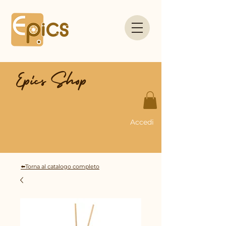
Epics Shop
Accedi
⬅️Torna al catalogo completo