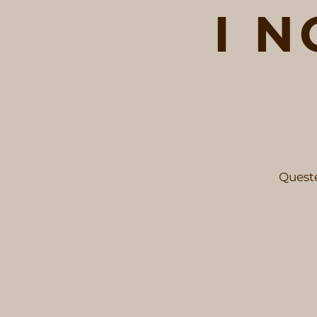
I N
Queste