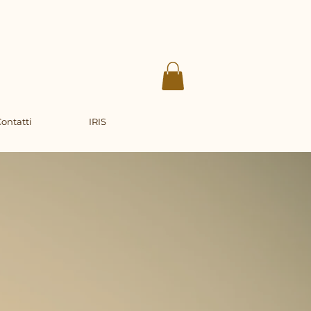
ontatti
IRIS