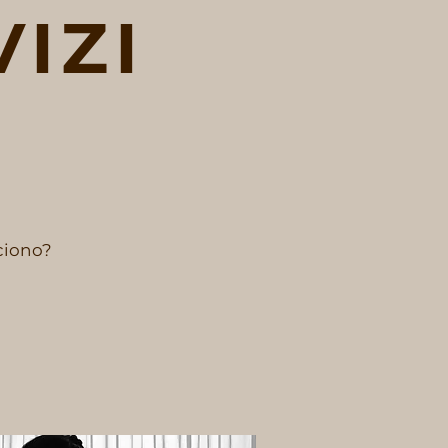
VIZI
cciono?