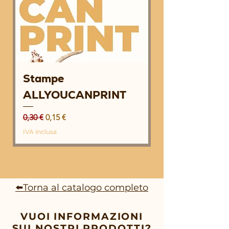
Stampe
ALLYOUCANPRINT
Prezzo regolare
Prezzo scontato
0,30 €
0,15 €
IVA inclusa
⬅️Torna al catalogo completo
VUOI INFORMAZIONI
SUI NOSTRI PRODOTTI?