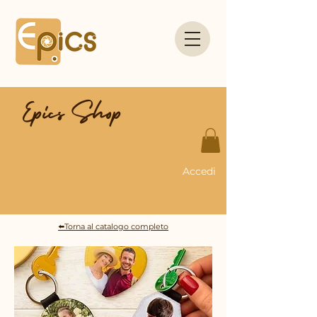
Epics Shop
Accedi
⬅️Torna al catalogo completo