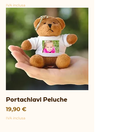
IVA inclusa
Portachiavi Peluche
Prezzo
19,90 €
IVA inclusa