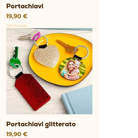
Portachiavi
Prezzo
19,90 €
IVA inclusa
Portachiavi glitterato
Prezzo
19,90 €