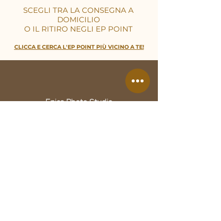
SCEGLI TRA LA CONSEGNA A
DOMICILIO
O IL RITIRO NEGLI EP POINT
CLICCA E CERCA L'EP POINT PIÙ VICINO A TE!
Epics Photo Studio
Racconigi, Piemonte, Italia
Tel 0172 183 6954
info@epracconigi.com
Epics è il nome commerciale del ramo B2C di Ep Group, a sua
volta denominazione commerciale di "EP di Ettore Paschetta",
entrambi utilizzati esclusivamente a fini di branding e
comunicazione.
Rag. soc.: EP di ETTORE PASCHETTA
P.IVA 03884530043 | REA CN – 331694
ep.racconigi@pec.it | SDI 0000000